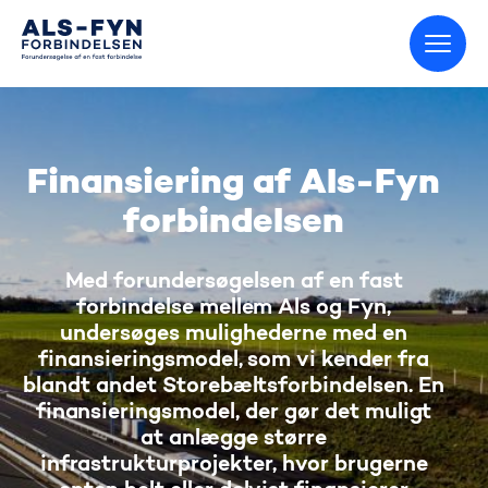
Gå til startsiden
Finansiering af Als-Fyn
forbindelsen
Med forundersøgelsen af en fast
forbindelse mellem Als og Fyn,
undersøges mulighederne med en
finansieringsmodel, som vi kender fra
blandt andet Storebæltsforbindelsen. En
finansieringsmodel, der gør det muligt
at anlægge større
infrastrukturprojekter, hvor brugerne